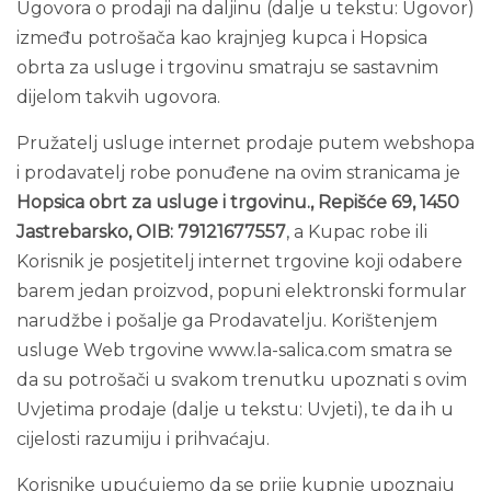
Ugovora o prodaji na daljinu (dalje u tekstu: Ugovor)
između potrošača kao krajnjeg kupca i Hopsica
obrta za usluge i trgovinu smatraju se sastavnim
dijelom takvih ugovora.
Pružatelj usluge internet prodaje putem webshopa
i prodavatelj robe ponuđene na ovim stranicama je
Hopsica obrt za usluge i trgovinu., Repišće 69, 1450
Jastrebarsko, OIB: 79121677557
, a Kupac robe ili
Korisnik je posjetitelj internet trgovine koji odabere
barem jedan proizvod, popuni elektronski formular
narudžbe i pošalje ga Prodavatelju. Korištenjem
usluge Web trgovine www.la-salica.com smatra se
da su potrošači u svakom trenutku upoznati s ovim
Uvjetima prodaje (dalje u tekstu: Uvjeti), te da ih u
cijelosti razumiju i prihvaćaju.
Korisnike upućujemo da se prije kupnje upoznaju