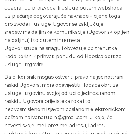
odabranog proizvoda ili usluge putem webshopa
uz plaćanje odgovarajuće naknade – cijene toga
proizvoda ili usluge. Ugovor se zaključuje
sredstvima daljinske komunikacije (Ugovor sklopljen
na daljinu) i to putem interneta.
Ugovor stupa na snagu i obvezuje od trenutka
kada korisnik prihvati ponudu od Hopsica obrt za
usluge i trgovinu.
Da bi korisnik mogao ostvariti pravo na jednostrani
raskid Ugovora, mora obavijestiti Hopsica obrt za
usluge i trgovinu svojoj odluci o jednostranom
raskidu Ugovora prije isteka roka i to
nedvosmislenom izjavom poslanom elektroničkom
poštom na ivanarubini@gmail.com, u kojoj će
navesti svoje ime i prezime, adresu, i adresu
elektroničke pošte, a može koristiti i navedeni pisani