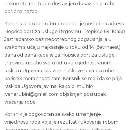
nakon što mu bude dostavljen dokaz da je roba
poslana nazad.
Korisnik je dužan robu predati ili je poslati na adresu
Hopsica obrt za usluge i trgovinu , Repišće 69, 10450
Jastrebarsko bez nepotrebnog odgađanja, a u
svakom slučaju najkasnije u roku od 14 (četrnaest)
dana od dana kada je za Hopsica obrt za usluge i
trgovinu uputio svoju odluku o jednostranom
raskidu Ugovora. Izravne troškove povrata robe
korisnik mora snositi sam. Korisnik se moli da se prije
raskida Ugovora javi na kako bi mu bio
ivanarubini@gmail.com
objašnjen postupak
vraćanja robe.
Korisnik je odgovoran za svako umanjenje
vrijednosti robe koje je rezultat rukovanja robom,
osim onog koje je bilo potrebno za utvrđivanje