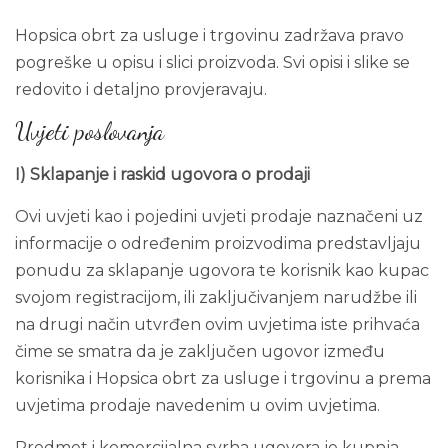
Hopsica obrt za usluge i trgovinu zadržava pravo
pogreške u opisu i slici proizvoda. Svi opisi i slike se
redovito i detaljno provjeravaju.
Uvjeti poslovanja
I) Sklapanje i raskid ugovora o prodaji
Ovi uvjeti kao i pojedini uvjeti prodaje naznačeni uz
informacije o određenim proizvodima predstavljaju
ponudu za sklapanje ugovora te korisnik kao kupac
svojom registracijom, ili zaključivanjem narudžbe ili
na drugi način utvrđen ovim uvjetima iste prihvaća
čime se smatra da je zaključen ugovor između
korisnika i Hopsica obrt za usluge i trgovinu a prema
uvjetima prodaje navedenim u ovim uvjetima.
Predmet i komercijalna svrha ugovora je kupnja