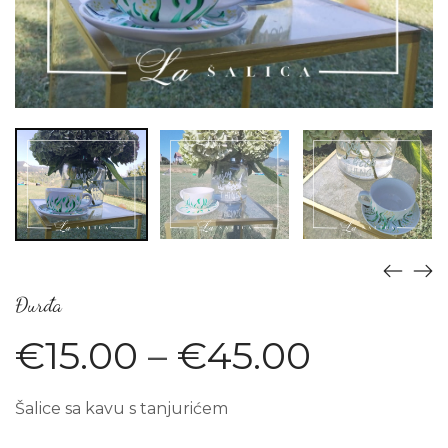
Đurđa
€
15.00
–
€
45.00
Šalice sa kavu s tanjurićem