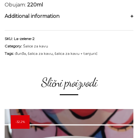
Obujam:
220ml
Additional information
SKU:
La-zelene-2
Category:
Šalice za kavu
Tags:
đurđa
,
šalica za kavu
,
šalica za kavu + tanjurić
Slični proizvodi
32.2%