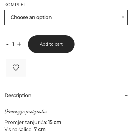
KOMPLET
Đurđa
-
+
Add to cart
quantity
Description
Dimenzije proizvoda:
Promjer tanjurića:
15 cm
Visina šalice
7 cm