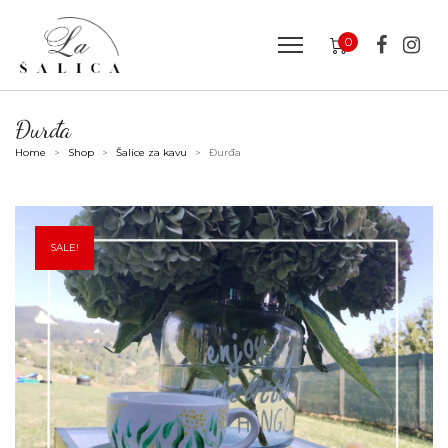
0
Đurđa
Home
Shop
Šalice za kavu
Đurđa
>
>
>
SALE!