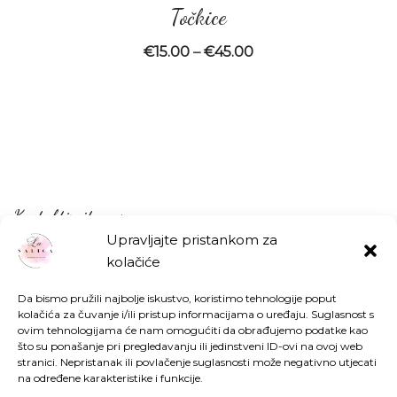
Točkice
€
15.00
–
€
45.00
Kontaktirajte nas
Upravljajte pristankom za
kolačiće
Kontakt
Da bismo pružili najbolje iskustvo, koristimo tehnologije poput
kolačića za čuvanje i/ili pristup informacijama o uređaju. Suglasnost s
ovim tehnologijama će nam omogućiti da obrađujemo podatke kao
što su ponašanje pri pregledavanju ili jedinstveni ID-ovi na ovoj web
Pratite nas
stranici. Nepristanak ili povlačenje suglasnosti može negativno utjecati
na određene karakteristike i funkcije.