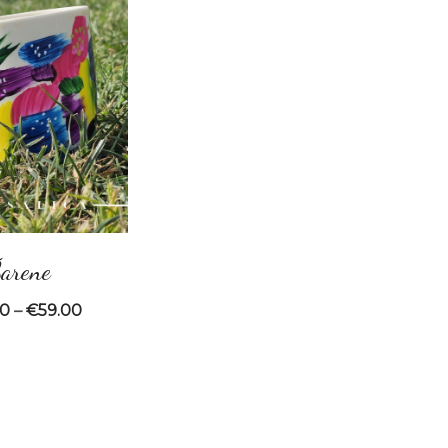
arene
00
–
€
59.00