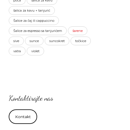
ptica
šalica za kavu
šalica za kavu + tanjurić
Šalice za čaj ili cappuccino
Šalice za espresso sa tanjurićem
šarene
sive
sunce
suncokret
točkice
vatra
violet
Kontaktirajte nas
Kontakt