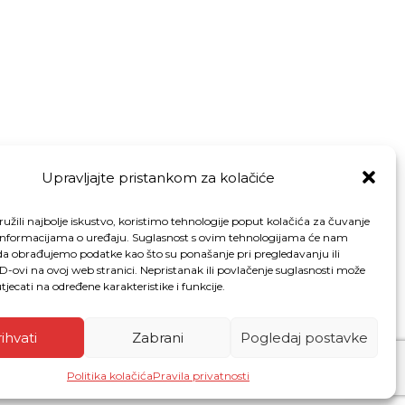
Upravljajte pristankom za kolačiće
užili najbolje iskustvo, koristimo tehnologije poput kolačića za čuvanje
up informacijama o uređaju. Suglasnost s ovim tehnologijama će nam
a obrađujemo podatke kao što su ponašanje pri pregledavanju ili
ID-ovi na ovoj web stranici. Nepristanak ili povlačenje suglasnosti može
jecati na određene karakteristike i funkcije.
Načini plaćanja
ihvati
Zabrani
Pogledaj postavke
Politika kolačića
Pravila privatnosti