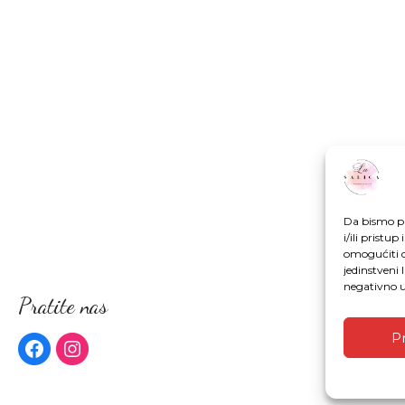
Da bismo pr
i/ili prist
omogućiti d
jedinstveni 
negativno ut
Pratite nas
Pr