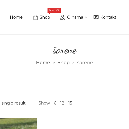
Naruči
Home
Shop
O nama
Kontakt
šarene
Home
Shop
šarene
>
>
single result
Show
6
12
15