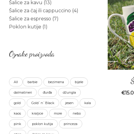
13
Šalice za kavu
13
products
4
Šalice za čaj ili cappuccino
4
7
products
Šalice za espresso
7
1
products
Poklon kutije
1
product
Oznake proizvoda
Š
All
barbie
bezimena
bijele
€
15.
dalmatineri
đurđa
džungla
gold
Gold`n`Black
jesen
kala
kaos
kraljice
more
nebo
pink
poklon kutija
princeza