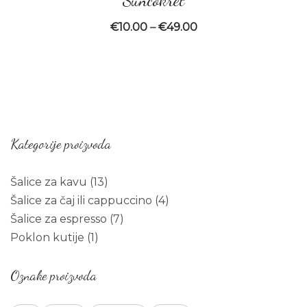
€
10.00
–
€
49.00
Kategorije proizvoda
13
Šalice za kavu
13
products
4
Šalice za čaj ili cappuccino
4
7
products
Šalice za espresso
7
1
products
Poklon kutije
1
product
Oznake proizvoda