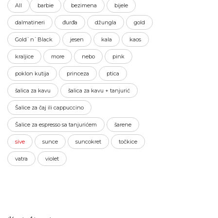
All
barbie
bezimena
bijele
dalmatineri
đurđa
džungla
gold
Gold`n`Black
jesen
kala
kaos
kraljice
more
nebo
pink
poklon kutija
princeza
ptica
šalica za kavu
šalica za kavu + tanjurić
Šalice za čaj ili cappuccino
Šalice za espresso sa tanjurićem
šarene
sive
sunce
suncokret
točkice
vatra
violet