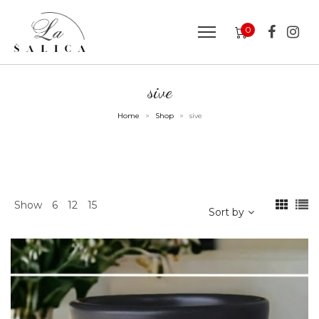
0
sive
Home
Shop
sive
>
>
Show
6
12
15
Sort by