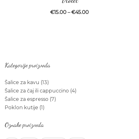
€
15.00
–
€
45.00
Kategorije proizvoda
13
Šalice za kavu
13
products
4
Šalice za čaj ili cappuccino
4
7
products
Šalice za espresso
7
1
products
Poklon kutije
1
product
Oznake proizvoda