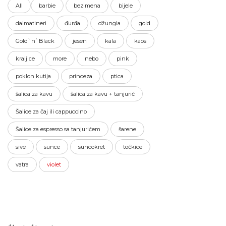
All
barbie
bezimena
bijele
dalmatineri
đurđa
džungla
gold
Gold`n`Black
jesen
kala
kaos
kraljice
more
nebo
pink
poklon kutija
princeza
ptica
šalica za kavu
šalica za kavu + tanjurić
Šalice za čaj ili cappuccino
Šalice za espresso sa tanjurićem
šarene
sive
sunce
suncokret
točkice
vatra
violet