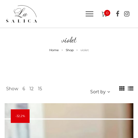
0
violet
Home
Shop
violet
>
>
Show
6
12
15
Sort by
32.2%